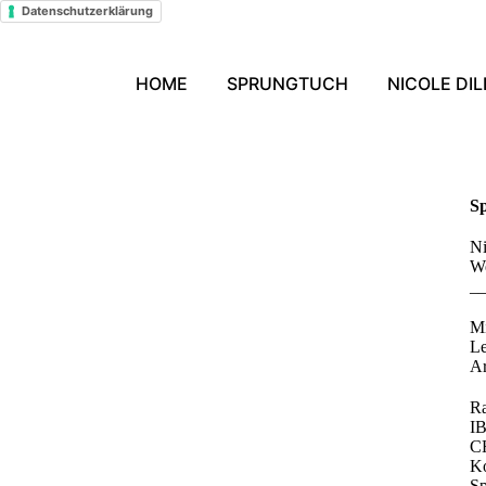
Datenschutzerklärung
HOME
SPRUNGTUCH
NICOLE DIL
S
Ni
We
_
Mi
Le
Ar
Ra
I
CH
Ko
Sp