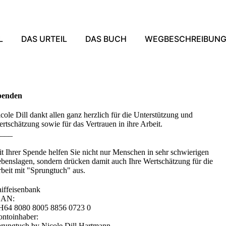
L
DAS URTEIL
DAS BUCH
WEGBESCHREIBUNG 
penden
cole Dill dankt allen ganz herzlich für die Unterstützung und
rtschätzung sowie für das Vertrauen in ihre Arbeit.
____
t Ihrer Spende helfen Sie nicht nur Menschen in sehr schwierigen
benslagen, sondern drücken damit auch Ihre Wertschätzung für die
beit mit "Sprungtuch" aus.
iffeisenbank
BAN:
64 8080 8005 8856 0723 0
ntoinhaber:
rungtuch by Nicole Dill Hartmann